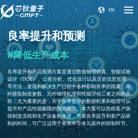
EN
良率提升和预测
#降低生产成本
良率提升和产品预测方案是通过数值物理仿真、智能试验
设计（DOE）、公差分析、优化设计以及历史信息管理
等方法，发现和解决生产过程中各种影响良率的因素；同
时获取制造参数、元件物理机理和性能浮动三者之间的关
联；尤为重要的是，关乎良率提升的数据积累和梳理可以
提升对产品性能极限的预测能力。本方案可以协助客户加
快制造流程和生产设备的改进，节省良率提升和新产品研
制的时间，可广泛运用于各类半导体元器件的研制环节。