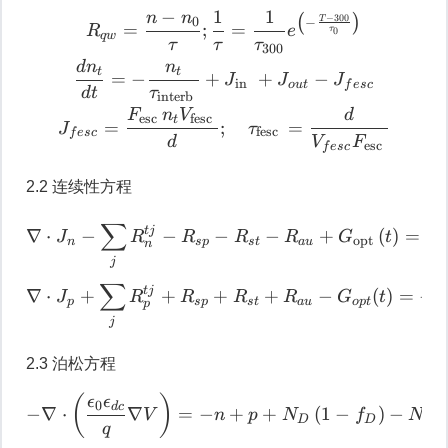
−
1
1
n
n
R
q
w
=
n
−
n
0
τ
;
1
τ
=
1
τ
300
e
(
−
(
)
−
300
0
T
−
=
;
=
R
e
τ
0
qw
τ
τ
τ
300
d
n
n
t
t
=
−
+
+
−
J
J
J
in
o
u
t
f
esc
d
t
τ
interb
F
n
V
d
esc
fesc
t
=
;
=
J
τ
fesc
f
esc
d
V
F
esc
f
esc
2.2 连续性方程
∂
∇
⋅
J
n
−
∑
j
R
n
t
j
−
R
s
p
−
R
s
t
−
∑
t
j
∇
⋅
−
−
−
−
+
(
)
=
J
R
R
R
R
G
t
opt
n
s
p
s
t
a
u
n
∂
t
j
∂
∑
t
j
∇
⋅
+
+
+
+
−
(
)
=
−
J
R
R
R
R
G
t
p
s
p
s
t
a
u
o
pt
p
j
2.3 泊松方程
−
∇
⋅
(
ϵ
0
ϵ
d
c
q
∇
V
)
=
−
n
+
p
+
(
)
ϵ
ϵ
0
d
c
−
∇
⋅
∇
=
−
+
+
(
1
−
)
−
V
n
p
N
f
N
f
D
D
A
q