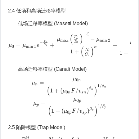
2.4 低场和高场迁移率模型
低场迁移率模型 (Masetti Model)
−
ζ
μ
0
=
μ
min
1
e
−
P
c
N
i
+
μ
max
(
(
)
T
−
μ
μ
L
m
a
x
m
i
n
2
μ
T
P
1
−
c
0
=
+
−
μ
μ
e
N
0
m
i
n
1
i
α
(
)
(
N
1
+
C
1
+
i
s
C
N
r
i
高场迁移率模型 (Canali Model)
μ
0
μ
n
=
μ
0
n
(
1
+
(
μ
0
n
F
/
v
s
n
)
β
n
)
n
=
μ
n
1/
β
(
)
n
β
1
+
(
/
)
n
μ
F
v
0
n
s
n
μ
0
p
=
μ
p
1/
β
(
)
p
β
1
+
(
/
)
p
μ
F
v
0
p
s
p
2.5 陷阱模型 (Trap Model)
t
j