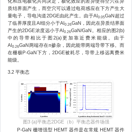
化和压电极化共同决定，极化效应的差异使得空穴在异
质结界面产生，而空穴可以通过电荷感应在下方产生大
量电子，导电沟道2DGE由此产生。由于Al
GaN超过
0.05
了临界厚度且Al组分小于Al
GaN，因此在异质结界面
0.26
产生的2DGE浓度远小于Al
GaN/GaN。相应的图2(b)
0.26
中的导带相比于图2(a)更加靠近费米能级。由于
Al
GaN两端存在n掺杂，因此能带两端导带下移。而
0.26
在栅极P-GaN下方，2DGE被耗尽，导带上移远离费米
能级。
3.2 平衡态
图3 (a)平衡态2DGE（b）平衡态器件场强
P-GaN 栅增强型 HEMT 器件是在常规 HEMT 器件