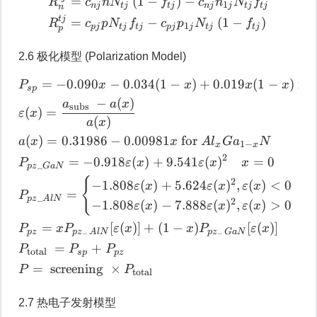
R
n
t
j
=
c
n
j
n
N
t
j
(
1
−
f
t
j
)
−
c
n
j
=
(
1
−
)
−
R
c
n
N
f
c
n
N
f
1
nj
t
j
t
j
nj
j
t
j
t
j
n
t
j
=
−
(
1
−
)
R
c
p
N
f
c
p
N
f
1
p
j
t
j
t
j
p
j
j
t
j
t
j
p
2.6 极化模型 (Polarization Model)
=
−
0.090
−
0.034
(
1
−
)
+
0.019
(
1
−
)
fo
P
s
p
=
−
0.090
x
−
0.034
(
1
−
x
P
x
x
x
x
s
p
−
(
)
a
a
x
subs
(
)
=
ε
x
(
)
a
x
(
)
=
0.31986
−
0.00981
for
a
x
x
A
l
G
a
N
1
−
x
x
2
=
−
0.918
(
)
+
9.541
(
)
=
0
P
ε
x
ε
x
x
_
p
z
G
a
N
{
2
−
1.808
(
)
+
5.624
(
)
,
(
)
<
0
ε
x
ε
x
ε
x
x
=
P
_
p
z
A
lN
2
−
1.808
(
)
−
7.888
(
)
,
(
)
>
0
ε
x
ε
x
ε
x
x
=
[
(
)]
+
(
1
−
)
[
(
)]
P
x
P
ε
x
x
P
ε
x
p
z
p
z
A
lN
p
z
G
a
N
−
−
=
+
P
P
P
total
s
p
p
z
=
screening
×
P
P
total
2.7 热电子发射模型