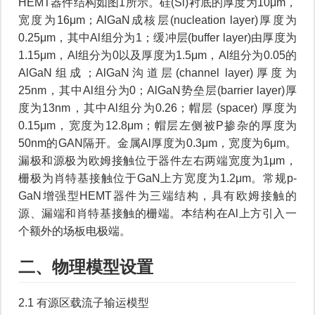
HEMT器件结构如图1所示。硅(Si)衬底的厚度为10μm，
宽度为16μm；AlGaN成核层(nucleation layer)厚度为
0.25μm，其中Al组分为1；缓冲层(buffer layer)由厚度为
1.15μm，Al组分为0以及厚度为1.5μm，Al组分为0.05的
AlGaN组成；AlGaN沟道层(channel layer)厚度为
25nm，其中Al组分为0；AlGaN势垒层(barrier layer)厚
度为13nm，其中Al组分为0.26；帽层 (spacer) 厚度为
0.15μm，宽度为12.8μm；帽层左侧被P掺杂的厚度为
50nm的GAN隔开。金属Al厚度为0.3μm，宽度为6μm。
漏极和源极为欧姆接触位于器件左右两端宽度为1μm，
栅极为肖特基接触位于GaN上方宽度为1.2μm。常规p-
GaN增强型HEMT器件为三端结构，具有欧姆接触的
源、漏端和肖特基接触的栅端。本结构在Al上方引入一
个额外的场板电极端。
二、物理模型设置
2.1 有源区载流子输运模型