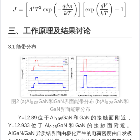
J
=
[
A
∗
T
2
exp
(
−
q
ϕ
B
k
T
)
]
[
ex
[
(
)
]
[
(
)
]
q
ϕ
q
V
B
∗
2
=
exp
−
exp
−
1
J
A
T
k
T
k
T
三、工作原理及结果讨论
3.1 能带分布
图2 (a)Al
GaN和GaN界面能带分布 (b)Al
GaN和
0.05
0.26
GaN界面能带分布
Y=12.89位于Al
GaN和GaN的接触面附近，
0.05
Y=12.933位于Al
GaN和GaN的接触面附近。
0.26
AlGaN/GaN 异质结界面由极化产生的电荷密度由自发极