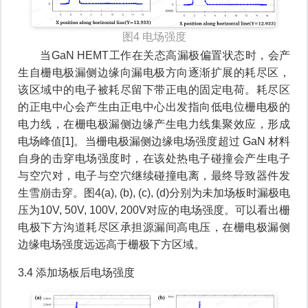
图4 电场强度
当GaN HEMT工作在关态高漏极偏置状态时，会产
生自栅电极漏侧边缘向漏电极方向逐渐扩展的耗尽区，
该区域中的电子被耗尽留下带正电的固定电荷。耗尽区
的正电中心会产生由正电中心出发指向低电位栅电极的
电力线，在栅电极漏侧边缘产生电力线集聚效应，形成
电场峰值[1]。当栅电极漏侧边缘电场强度超过 GaN 材料
自身的击穿电场强度时，在该处热电子碰撞会产生电子
与空穴对，电子与空穴继续碰撞电离，最终导致器件发
生雪崩击穿。图4(a), (b), (c), (d)分别为未加场板时漏极电
压为10V, 50V, 100V, 200V对应的电场强度。可以看出栅
电极下方沟道耗尽区承担源漏间高电压，在栅电极漏侧
边缘电场强度远远高于栅极下方区域。
3.4 添加场板后电场强度