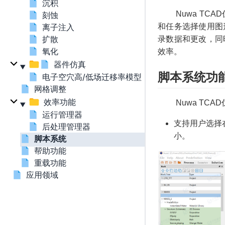
沉积
Nuwa TCA
刻蚀
和任务选择使用图
离子注入
扩散
录数据和更改，同
氧化
效率。
器件仿真
脚本系统功
电子空穴高/低场迁移率模型（Low/High-Field Mobil
网格调整
效率功能
Nuwa TCA
运行管理器
支持用户选择
后处理管理器
小。
脚本系统
帮助功能
重载功能
应用领域